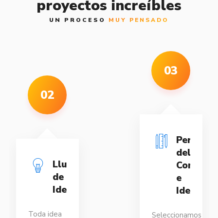
proyectos increíbles
UN PROCESO
MUY PENSADO
03
Perfeccionamiento
del
via
Concepto
e
as
Idea
Us
tod
Seleccionamos