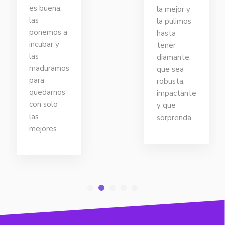
her
la mejor y
y t
la pulimos
exi
hasta
par
tener
real
diamante,
mat
que sea
el
robusta,
pro
impactante
y que
sorprenda.