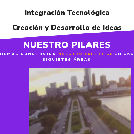
Integración Tecnológica
Creación y Desarrollo de Ideas
NUESTRO PILARES
HEMOS CONSTRUIDO
NUESTRO EXPERTISE
EN LAS
SIGUIETES ÁREAS